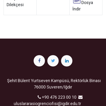
Dosya
Dilekçesi
İndir
Şehit Bülent Yurtseven Kampüsü, Rektörlük Binası
76000 Suveren/Iğdır
+90 476 223 00 10
uluslararasiogrenciofisi@igdir.edu.​tr